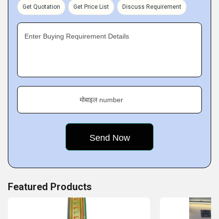
client satisfaction.
Get Quotation
Get Price List
Discuss Requirement
Key Facts of Matrushree Narrow Fabrics:
Enter Buying Requirement Details
मोबाइल number
Featured Products