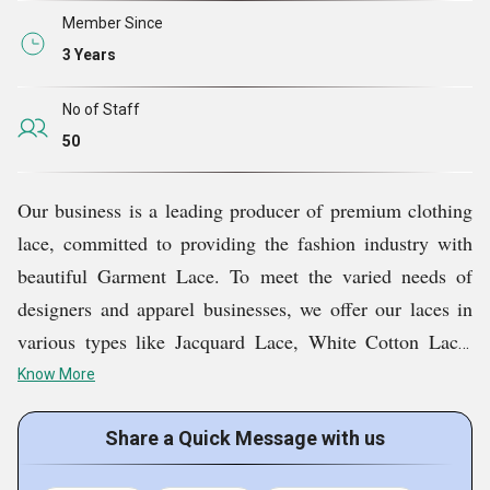
Member Since
3 Years
No of Staff
50
Our business is a leading producer of premium clothing
lace, committed to providing the fashion industry with
beautiful Garment Lace. To meet the varied needs of
designers and apparel businesses, we offer our laces in
various types like Jacquard Lace, White Cotton Lace,
100% Cotton Lace, Embroidery Saree Lace and more.
Know More
Since its founding with the goal of elevating textile
artistry, we have earned a stellar reputation for our
Share a Quick Message with us
dedication to perfection in craftsmanship, quality, and