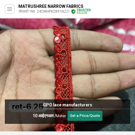
MATRUSHREE NARROW FABRICS
TRUSTED
जीएसटी नंबर. 24CMHPK2891N2ZI
SELLER
GPO lace manufacturers
10 आईएनआर
/
Meter
Get a Price/Quote