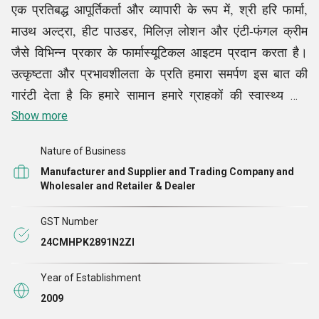
एक प्रतिबद्ध आपूर्तिकर्ता और व्यापारी के रूप में, श्री हरि फार्मा,
माउथ अल्ट्रा, हीट पाउडर, मिलिज़ लोशन और एंटी-फंगल क्रीम
जैसे विभिन्न प्रकार के फार्मास्यूटिकल आइटम प्रदान करता है।
उत्कृष्टता और प्रभावशीलता के प्रति हमारा समर्पण इस बात की
गारंटी देता है कि हमारे सामान हमारे ग्राहकों की स्वास्थ्य और
कल्याण संबंधी चिंताओं के व्यावहारिक उत्तर देते हुए उद्योग की सबसे
Show more
कठोर आवश्यकताओं को पूरा करते हैं। हम असाधारण सेवा और
Nature of Business
विश्वसनीय उत्पादों पर जोर देने के साथ उत्कृष्ट समाधान और
Manufacturer and Supplier and Trading Company and
भरोसेमंद उत्पाद प्रदान करने के लिए कड़ी मेहनत करते हैं। हम
Wholesaler and Retailer & Dealer
अपने व्यापक नेटवर्क और फार्मा उद्योग के अनुभव के कारण बाजार
की मांगों पर तुरंत प्रतिक्रिया दे सकते हैं, जो हमें स्वास्थ्य देखभाल
GST Number
समाधानों के लिए एक विश्वसनीय भागीदार बनाता है। हमारे संरक्षक,
24CMHPK2891N2ZI
श्री दीपक, हमारे संगठन की शानदार सफलता में एक प्रमुख भूमिका
Year of Establishment
निभाते हैं
2009