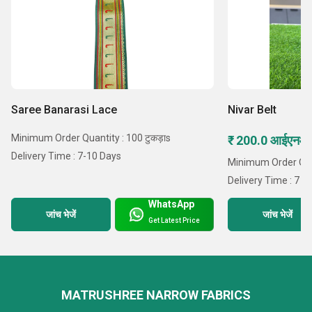
Saree Banarasi Lace
Nivar Belt
Minimum Order Quantity : 100 टुकड़ाs
₹ 200.0 आईएनआ
Delivery Time : 7-10 Days
Minimum Order Quan
Delivery Time : 7 D
WhatsApp
जांच भेजें
जांच भेजें
Get Latest Price
MATRUSHREE NARROW FABRICS