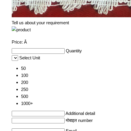
Tell us about your requirement
Price:
Â
Quantity
Select Unit
50
100
200
250
500
1000+
Additional detail
मोबाइल number
Email