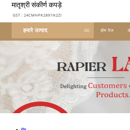
मातृश्री संकीर्ण कपड़े
GST : 24CMHPK2891N2ZI
हमारे उत्पाद
होम पेज
क
होम