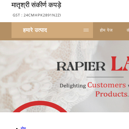
मातृश्री संकीर्ण कपड़े
GST : 24CMHPK2891N2ZI
हमारे उत्पाद
होम पेज
क
होम